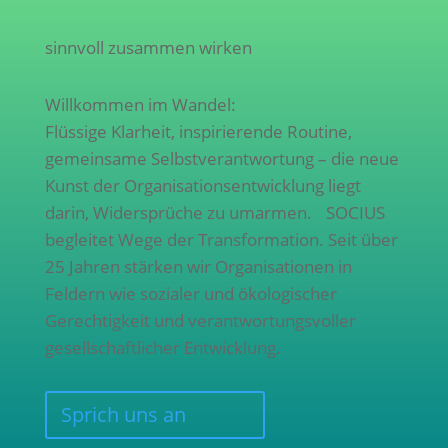
sinnvoll zusammen wirken
Willkommen im Wandel:
Flüssige Klarheit, inspirierende Routine,
gemeinsame Selbstverantwortung – die neue
Kunst der Organisationsentwicklung liegt
darin, Widersprüche zu umarmen. SOCIUS
begleitet Wege der Transformation. Seit über
25 Jahren stärken wir Organisationen in
Feldern wie sozialer und ökologischer
Gerechtigkeit und verantwortungsvoller
gesellschaftlicher Entwicklung.
Sprich uns an