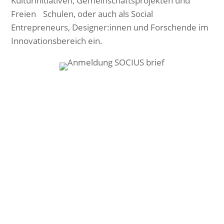
Kulturinitiativen, Gemeinschaftsprojekten und
Freien Schulen, oder auch als Social
Entrepreneurs, Designer:innen und Forschende im
Innovationsbereich ein.
Anmeldung zum SOCIUS brief
Ihre E-Mail-Adresse:
Vorname:
Nachname:
Ich willige in den Empfang des Newsletters ein, den ich
jederzeit mit dem Link im Newsletter selbst abbestellen
kann.
Mit der Eintragung für den Newsletter bestätigen Sie die
Verarbeitung Ihrer Daten gemäß der
Datenschutzerklärung