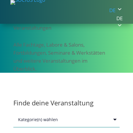
DE
DE
Veranstaltungen
Alle Fachtage, Labore & Salons,
Fortbildungen, Seminare & Werkstätten
und weitere Veranstaltungen im
Überblick.
Finde deine Veranstaltung
product_cat