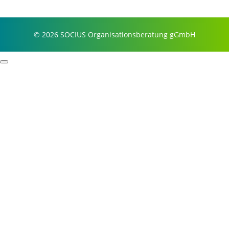
© 2026 SOCIUS Organisationsberatung gGmbH
Profil
Prozessbeispiele
Story & Wurzeln
Purpose & Philosophie
Referenzen
Fokus
Selbstorganisation
Führung
Resilienz
Strategie
Evaluation