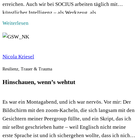
erreichen. Auch wir bei SOCIUS arbeiten täglich mit
künstlicher Intelligenz – als Werkzeug, als
Sparringspartnerin, als Echo. Doch während wir die […]
Weiterlesen
Nicola Kriesel
Resilienz, Trauer & Trauma
Hinschauen, wenn’s wehtut
Es war ein Montagabend, und ich war nervös. Vor mir: Der
Bildschirm mit den zoom-Kacheln, die sich langsam mit den
Gesichtern meiner Peergroup füllte, und ein Skript, das ich
mir selbst geschrieben hatte – weil Englisch nicht meine
erste Sprache ist und ich sichergehen wollte, dass ich nichts