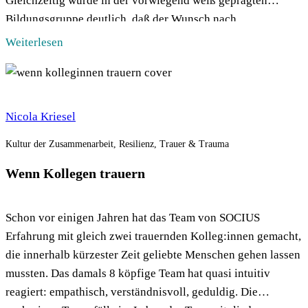
Gleichzeitig wurde in der vorwiegend weiß geprägten
Bildungsgruppe deutlich, daß der Wunsch nach
machtkritischem Umgang für diversität-und
Weiterlesen
diskriminierungsensibles Verhalten immer bei uns selbst
anfängt. So hatte unsere Laborgästin […]
Nicola Kriesel
Kultur der Zusammenarbeit, Resilienz, Trauer & Trauma
Wenn Kollegen trauern
Schon vor einigen Jahren hat das Team von SOCIUS
Erfahrung mit gleich zwei trauernden Kolleg:innen gemacht,
die innerhalb kürzester Zeit geliebte Menschen gehen lassen
mussten. Das damals 8 köpfige Team hat quasi intuitiv
reagiert: empathisch, verständnisvoll, geduldig. Die