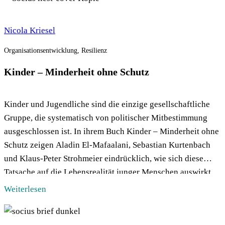
Nicola Kriesel
Organisationsentwicklung, Resilienz
Kinder – Minderheit ohne Schutz
Kinder und Jugendliche sind die einzige gesellschaftliche
Gruppe, die systematisch von politischer Mitbestimmung
ausgeschlossen ist. In ihrem Buch Kinder – Minderheit ohne
Schutz zeigen Aladin El-Mafaalani, Sebastian Kurtenbach
und Klaus-Peter Strohmeier eindrücklich, wie sich diese
Tatsache auf die Lebensrealität junger Menschen auswirkt.
An diesem Abend im Februar im HDKDW skizziert El-
Weiterlesen
Mafaalani eine Zukunft, in der […]