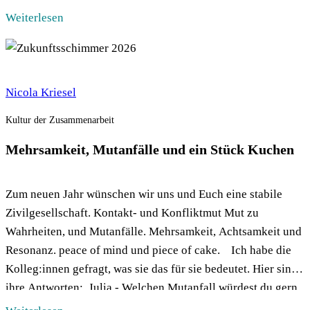
gewünscht war, zu viele […]
Weiterlesen
Nicola Kriesel
Kultur der Zusammenarbeit
Mehrsamkeit, Mutanfälle und ein Stück Kuchen
Zum neuen Jahr wünschen wir uns und Euch eine stabile
Zivilgesellschaft. Kontakt- und Konfliktmut Mut zu
Wahrheiten, und Mutanfälle. Mehrsamkeit, Achtsamkeit und
Resonanz. peace of mind und piece of cake. Ich habe die
Kolleg:innen gefragt, was sie das für sie bedeutet. Hier sind
ihre Antworten: Julia - Welchen Mutanfall würdest du gern
provozieren – […]