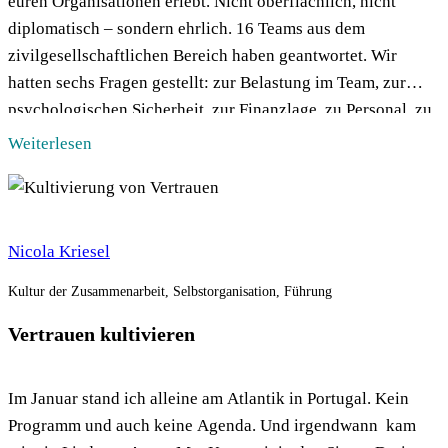
euren Organisationen erlebt. Nicht oberflächlich, nicht
diplomatisch – sondern ehrlich. 16 Teams aus dem
zivilgesellschaftlichen Bereich haben geantwortet. Wir
hatten sechs Fragen gestellt: zur Belastung im Team, zur
psychologischen Sicherheit, zur Finanzlage, zu Personal, zu
Netzwerken – und am Ende eine offene Frage […]
Weiterlesen
Nicola Kriesel
Kultur der Zusammenarbeit, Selbstorganisation, Führung
Vertrauen kultivieren
Im Januar stand ich alleine am Atlantik in Portugal. Kein
Programm und auch keine Agenda. Und irgendwann kam