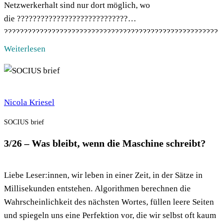
Netzwerkerhalt sind nur dort möglich, wo
die ????????????????????????????
????????????????????????????????????????????????????????
Wenn das Vertrauen im Team bricht, wird es schwer für die
Weiterlesen
Organisation.Wir wollen euch ????????????????-
???????????? ????????????????????????????ä????????????
anbieten, um in dieser Disruption psychologische Sicherheit
zurückzugewinnen und […]
Nicola Kriesel
SOCIUS brief
3/26 – Was bleibt, wenn die Maschine schreibt?
Liebe Leser:innen, wir leben in einer Zeit, in der Sätze in
Millisekunden entstehen. Algorithmen berechnen die
Wahrscheinlichkeit des nächsten Wortes, füllen leere Seiten
und spiegeln uns eine Perfektion vor, die wir selbst oft kaum