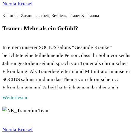
Nicola Kriesel
Kultur der Zusammenarbeit, Resilienz, Trauer & Trauma
Trauer: Mehr als ein Gefühl?
In einem unserer SOCIUS salons “Gesunde Kranke”
berichtete eine teilnehmende Person, dass ihr Sohn vor sechs
Jahren gestorben sei und sprach von Trauer als chronischer
Erkrankung. Als Trauerbegleiterin und Mitinitiatorin unserer
SOCIUS salons rund um das Thema von chronischen
Erkrankungen und Arbeit hatte ich genau darüber auch
schon nachgedacht. Trauer ist eine der tiefsten und […]
Weiterlesen
Nicola Kriesel