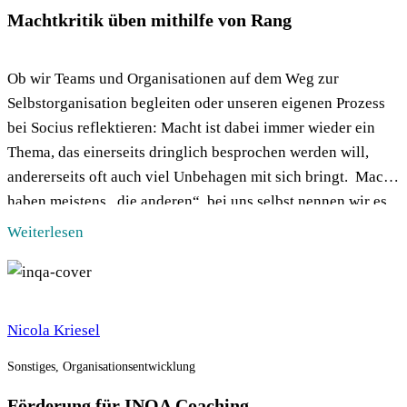
Machtkritik üben mithilfe von Rang
Ob wir Teams und Organisationen auf dem Weg zur
Selbstorganisation begleiten oder unseren eigenen Prozess
bei Socius reflektieren: Macht ist dabei immer wieder ein
Thema, das einerseits dringlich besprochen werden will,
andererseits oft auch viel Unbehagen mit sich bringt. Macht
haben meistens „die anderen“, bei uns selbst nennen wir es
lieber „Verantwortung“. Macht hat etwas […]
Weiterlesen
Nicola Kriesel
Sonstiges, Organisationsentwicklung
Förderung für INQA Coaching