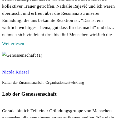
kollektiver Trauer getroffen. Nathalie Rajević und ich waren
überrascht und erfreut über die Resonanz zu unserer
Einladung; die uns bekannte Reaktion ist: “Das ist ein
wirklich wichtiges Thema, gut dass Ihr das macht” und dann
nehmen sich vielleicht drei bis fünf Menschen wirklich die
Zeit, der […]
Weiterlesen
Nicola Kriesel
Kultur der Zusammenarbeit, Organisationsentwicklung
Lob der Genossenschaft
Gerade bin ich Teil einer Gründungsgruppe von Menschen
geworden, die gemeinsam etwas aufbauen wollen. Wie viele