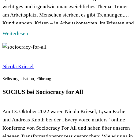
wichtiges und irgendwie unausweichliches Thema: Trauer
am Arbeitsplatz. Menschen sterben, es gibt Trennungen,
Kündigungen, Krisen – in Arbeitskontexten, im Privaten und
Dazwischen, bei Kolleg:innen, Vorständ:innen,
Weiterlesen
Geschäftsführer:innen, Kund:innen, Freund:innen. Wieso
also möchten […]
Nicola Kriesel
Selbstorganisation, Führung
SOCIUS bei Sociocracy for All
Am 13. Oktober 2022 waren Nicola Kriesel, Lysan Escher
und Andreas Knoth bei der „Every voice matters“ online
Konferenz von Sociocracy For All und haben über unseren
eigenen Transformationsprozess gesprochen: Wie wir uns in