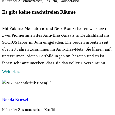
Kultur der Zusammenarbeit, Resilienz, Kollaboration
Es gibt keine machtfreien Räume
Mit Žaklina Mamutovič und Nele Kontzi hatten wir quasi
zwei Pionierinnen des Anti-Bias-Ansatz in Deutschland ins
SOCIUS labor im Juni eingeladen. Die beiden arbeiten seit
über 23 Jahren zusammen im Anti-Bias-Netz. Sie klären auf,
unterstützen, bieten Fortbildungen an, beraten und es ist
ihnen sehr anzumerken, dass sie das voller Überzeugung
und Leidenschaft tun. Bereits 2015 […]
Weiterlesen
Nicola Kriesel
Kultur der Zusammenarbeit, Konflikt