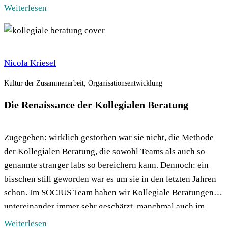
von Joana Ebbinghaus und Julia Hoffmann lesen und dann
Weiterlesen
werden wir […]
Nicola Kriesel
Kultur der Zusammenarbeit, Organisationsentwicklung
Die Renaissance der Kollegialen Beratung
Zugegeben: wirklich gestorben war sie nicht, die Methode
der Kollegialen Beratung, die sowohl Teams als auch so
genannte stranger labs so bereichern kann. Dennoch: ein
bisschen still geworden war es um sie in den letzten Jahren
schon. Im SOCIUS Team haben wir Kollegiale Beratungen
untereinander immer sehr geschätzt, manchmal auch im
Super-Schnell-Format von fünfzehn Minuten […]
Weiterlesen