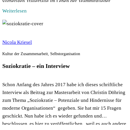
vorherigen Trauerfälle im Leben der Teammitglieder
betrafen alte Eltern. Hier war es plötzlich anders, mit
Weiterlesen
Geschwistern und […]
Nicola Kriesel
Kultur der Zusammenarbeit, Selbstorganisation
Soziokratie – ein Interview
Schon Anfang des Jahres 2017 habe ich dieses schriftliche
Interview als Beitrag zur Masterarbeit von Christin Döhring
zum Thema „Soziokratie – Potenziale und Hindernisse für
moderne Organisationen“ gegeben. Sie hat mir 15 Fragen
geschickt. Nun habe ich es wieder gefunden und
beschlossen, es hier zu veröffentlichen , weil es auch andere