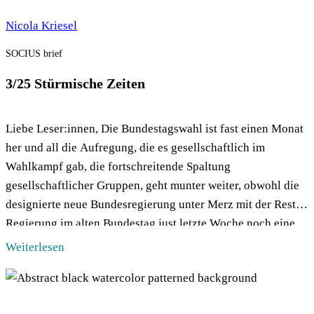
Nicola Kriesel
SOCIUS brief
3/25 Stürmische Zeiten
Liebe Leser:innen, Die Bundestagswahl ist fast einen Monat
her und all die Aufregung, die es gesellschaftlich im
Wahlkampf gab, die fortschreitende Spaltung
gesellschaftlicher Gruppen, geht munter weiter, obwohl die
designierte neue Bundesregierung unter Merz mit der Rest-
Regierung im alten Bundestag just letzte Woche noch eine
Grundgesetzänderung verhandelt hat. Die Fragezeichen in
Weiterlesen
meinem Kopf über das, […]