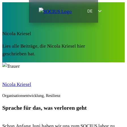
DE
EN
Nicola Kriesel
Lies alle Beiträge, die Nicola Kriesel hier
geschrieben hat.
Nicola Kriesel
Organisationsentwicklung, Resilienz
Sprache für das, was verloren geht
Schon Anfang Juni haben wir uns zum SOCIUS labor zu