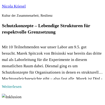
Nicola Kriesel
Kultur der Zusammenarbeit, Resilienz
Schutzkonzepte – Lebendige Strukturen für
respektvolle Grenzsetzung
Mit 10 Teilnehmenden war unser Labor am 9.5. gut
besucht. Marek Spitczok von Brisinski war bereits das dritte
mal als Laborleitung für die Experimente in diesem
monatlichen Raum dabei. Diesmal ging es um
Schutzkonzepte für Organisationen in denen es strukturelle
Machtungleichgewichte gibt – also fast alle. Marek ist Dipl.-
Soziologe, Diverstiy Trainer, Mediator, Traumafachberater
Weiterlesen
und Organisationsentwickler. Er ist […]