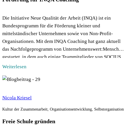
Die Initiative Neue Qualität der Arbeit (INQA) ist ein
Bundesprogramm für die Förderung kleiner und
mittelständischer Unternehmen sowie von Non-Profit-
Organisationen. Mit dem INQA Coaching hat ganz aktuell
das Nachfolgeprogramm von Unternehmenswert:Mensch
gestartet, in dem auch einige Teammitglieder von SOCIUS
akkreditiert waren und insgesamt in den vergangenen 5
Weiterlesen
Jahren um die 80 geförderte
Organisationsentwicklungsprozesse begleitet haben.Für das
neue […]
Nicola Kriesel
Kultur der Zusammenarbeit, Organisationsentwicklung, Selbstorganisation
Freie Schule gründen