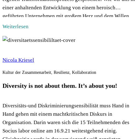
einer anhaltenden Entwicklung von einem heroisch
geführten Unternehmen mit großem Herz und dem Willen
zur Arbeit im Team über eine post-heroische Phase, in […]
Weiterlesen
Nicola Kriesel
Kultur der Zusammenarbeit, Resilienz, Kollaboration
Diversity is not about them. It’s about you!
Diversitäts-und Diskriminierungsensibilität muss Hand in
Hand gehen mit einem machtkritischen Diskurs in
Organisation. Darin waren sich die 15 Teilnehmenden des
Socius labor online am 16.9.21 weitestgehend einig.