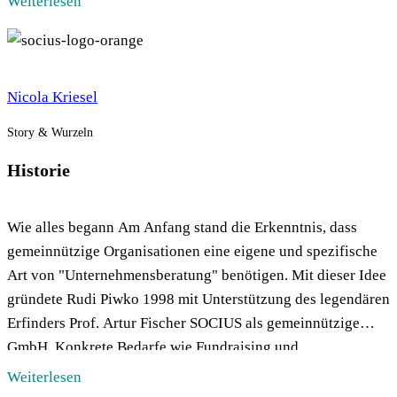
Weiterlesen
Nicola Kriesel
Story & Wurzeln
Historie
Wie alles begann Am Anfang stand die Erkenntnis, dass
gemeinnützige Organisationen eine eigene und spezifische
Art von "Unternehmensberatung" benötigen. Mit dieser Idee
gründete Rudi Piwko 1998 mit Unterstützung des legendären
Erfinders Prof. Artur Fischer SOCIUS als gemeinnützige
GmbH. Konkrete Bedarfe wie Fundraising und
Öffentlichkeitsarbeit standen in dieser Anfangszeit im
Weiterlesen
Zentrum. Mit Hilfe der Theodor Heuss […]