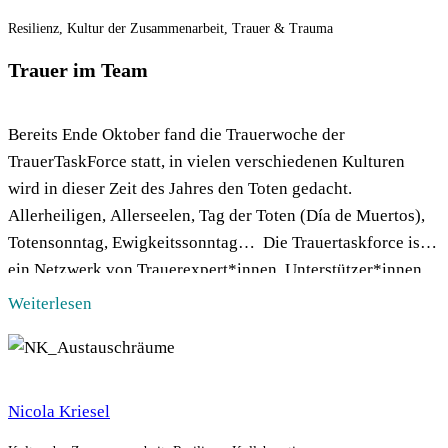
Resilienz, Kultur der Zusammenarbeit, Trauer & Trauma
Trauer im Team
Bereits Ende Oktober fand die Trauerwoche der
TrauerTaskForce statt, in vielen verschiedenen Kulturen
wird in dieser Zeit des Jahres den Toten gedacht.
Allerheiligen, Allerseelen, Tag der Toten (Día de Muertos),
Totensonntag, Ewigkeitssonntag… Die Trauertaskforce ist
ein Netzwerk von Trauerexpert*innen, Unterstützer*innen
und Freund*innen, das nun schon zum zweiten Mal unter der
Weiterlesen
Überschrift Eat.Cry.Repeat. die Trauerwoche veranstalteten,
[…]
Nicola Kriesel