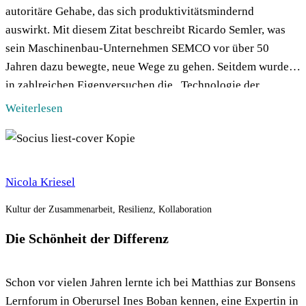
autoritäre Gehabe, das sich produktivitätsmindernd
auswirkt. Mit diesem Zitat beschreibt Ricardo Semler, was
sein Maschinenbau-Unternehmen SEMCO vor über 50
Jahren dazu bewegte, neue Wege zu gehen. Seitdem wurde
in zahlreichen Eigenversuchen die „Technologie der
Soziokratie“ weiterentwickelt – und so auch in diesem
Weiterlesen
SOCIUS labor. Vivian Breucker […]
Nicola Kriesel
Kultur der Zusammenarbeit, Resilienz, Kollaboration
Die Schönheit der Differenz
Schon vor vielen Jahren lernte ich bei Matthias zur Bonsens
Lernforum in Oberursel Ines Boban kennen, eine Expertin in