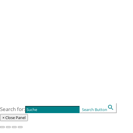
Selbstorganisation
Seminare & Werkstätten
Inhouse Schulungen
Shop
Veranstaltungen
Bücher und Printmedien
Warenkorb
Kasse
Kontakt
Socius Labor
Socius Salon
Socius Seminar
Search for:
Search Button
× Close Panel