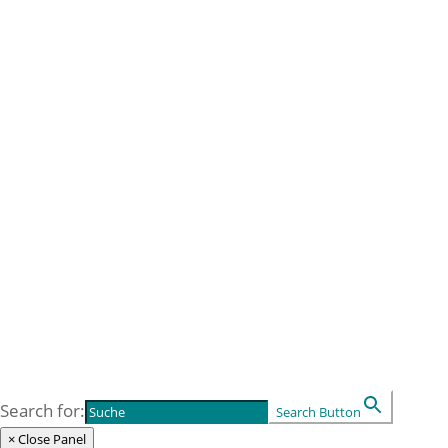
Organisationsentwicklung
Selbstorganisation
Seminare & Werkstätten
Inhouse Schulungen
Shop
Veranstaltungen
Bücher und Printmedien
Warenkorb
Kasse
Kontakt
Socius Labor
Socius Salon
Socius Seminar
Search for:
Search Button
× Close Panel