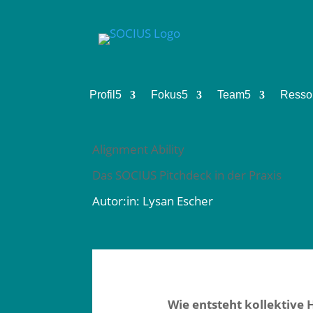
Profil
5
Fokus
5
Team
5
Resso
Alignment Ability
Das SOCIUS Pitchdeck in der Praxis
Autor:in: Lysan Escher
Wie entsteht kollektive