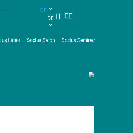
DE



DE
ius Labor
Socius Salon
Socius Seminar