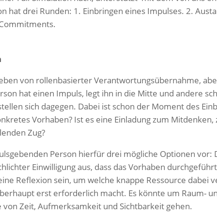
ion hat drei Runden: 1. Einbringen eines Impulses. 2. Aus
e Commitments.
n
 leben von rollenbasierter Verantwortungsübernahme, a
rson hat einen Impuls, legt ihn in die Mitte und andere sch
llen sich dagegen. Dabei ist schon der Moment des Einbri
konkretes Vorhaben? Ist es eine Einladung zum Mitdenken,
llenden Zug?
pulsgebenden Person hierfür drei mögliche Optionen vor: 
hlichter Einwilligung aus, dass das Vorhaben durchgeführ
eine Reflexion sein, um welche knappe Ressource dabei ve
überhaupt erst erforderlich macht. Es könnte um Raum- 
 von Zeit, Aufmerksamkeit und Sichtbarkeit gehen.