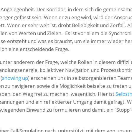
te Angelegenheit. Der Korridor, in dem sich die gemeinsa
 enger gefasst sein. Wenn er zu eng wird, wird der Anspru
 Wenn er sehr weit ist, droht Beliebigkeit und Zerfall. 
ilen von Werten und Zielen. Es ist vor allem die Synchroni
e entsteht und was es braucht, um sie immer wieder herzu
tion eine entscheidende Frage.
nter anderem der Frage, welche Rollen in diesem diffizil
ndlungsenergie, kollektiver Navigation und Prozesskontin
(
showing up
) erscheinen uns in selbstorganisierten Teams
 zu navigieren sowie die Möglichkeit beiseite zu treten 
ben, den Weg frei zu machen, wesentlich. Hier ist
Selbst
annungen und ein reflektierter Umgang damit gefragt. Wa
wiegenden Einwand zu formulieren und damit ein “Stopp”
einer Fall-Simulation nach, unterstützt mit dem von uns e