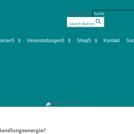
Search for:
Search Button
urcen
5
Veranstaltungen
5
Shop
5
Kontakt
Soc
 Handlungsenergie?