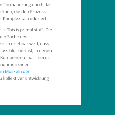
die Formatierung durch das
n kann, die den Prozess
 Komplexität reduziert.
: This is primal stuff. Die
lein Sache der
isch erlebbar wird, dass
ss blockiert ist, in denen
 Komponente hat – sei es
rnehmen einer
en Muskeln der
 kollektiver Entwicklung