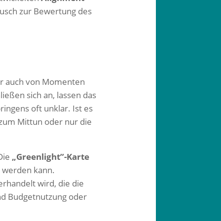
tausch zur Bewertung des
ber auch von Momenten
ließen sich an, lassen das
ngens oft unklar. Ist es
 zum Mittun oder nur die
Die
„Greenlight”-Karte
t werden kann.
rhandelt wird, die die
und Budgetnutzung oder