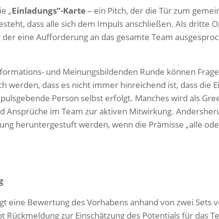
ie „
Einladungs”-Karte
– ein Pitch, der die Tür zum geme
steht, dass alle sich dem Impuls anschließen. Als dritte 
t der eine Aufforderung an das gesamte Team ausgesproch
Informations- und Meinungsbildenden Runde können Frag
h werden, dass es nicht immer hinreichend ist, dass die 
mpulsgebende Person selbst erfolgt. Manches wird als Gree
d Ansprüche im Team zur aktiven Mitwirkung. Andersheru
dung heruntergestuft werden, wenn die Prämisse „alle oder 
g
lgt eine Bewertung des Vorhabens anhand von zwei Sets 
bt Rückmeldung zur Einschätzung des Potentials für das T