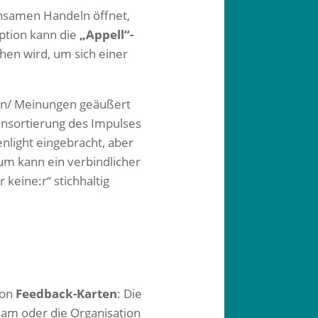
insamen Handeln öffnet,
Option kann die
„Appell“-
en wird, um sich einer
en/ Meinungen geäußert
Einsortierung des Impulses
nlight eingebracht, aber
m kann ein verbindlicher
keine:r“ stichhaltig
von
Feedback-Karten
: Die
eam oder die Organisation