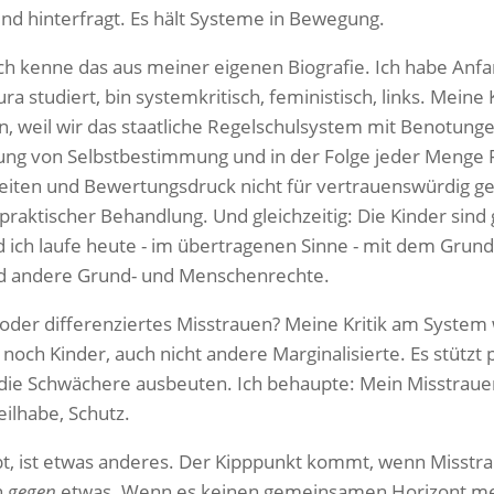
nd hinterfragt. Es hält Systeme in Bewegung.
ch kenne das aus meiner eigenen Biografie. Ich habe Anfa
ura studiert, bin systemkritisch, feministisch, links. Meine
n, weil wir das staatliche Regelschulsystem mit Benotung
kung von Selbstbestimmung und in der Folge jeder Menge 
iten und Bewertungsdruck nicht für vertrauenswürdig ge
ilpraktischer Behandlung. Und gleichzeitig: Die Kinder sin
d ich laufe heute - im übertragenen Sinne - mit dem Gr
nd andere Grund- und Menschenrechte.
 oder differenziertes Misstrauen? Meine Kritik am System
noch Kinder, auch nicht andere Marginalisierte. Es stützt 
, die Schwächere ausbeuten. Ich behaupte: Mein Misstrauen
eilhabe, Schutz.
bt, ist etwas anderes. Der Kipppunkt kommt, wenn Misstr
h
gegen
etwas. Wenn es keinen gemeinsamen Horizont me