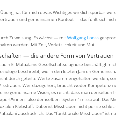
e Übung hat für mich etwas Wichtiges wirklich spürbar we
rtrauen und gemeinsamen Kontext — das fühlt sich nicht
durch Zuweisung. Es wächst — mit
Wolfgang Looss
gesproc
alten werden. Mit Zeit, Verletzlichkeit und Mut.
chaften — die andere Form von Vertrauen
ladin El-Mafaalanis Gesellschaftsdiagnose beschäftigt mic
oziologe beschreibt, wie in den letzten Jahren Gemeinsch
icht durch geteilte Werte zusammengehalten werden, son
isstrauen. Wer dazugehört, braucht weder Kompetenz no
eine gemeinsame Vision, es reicht, dass man denselben I
xpert*innen, also demselben "System" misstraut. Das Mi
ozialen Klebstoff.
Dabei ist Misstrauen nicht per se schlech
afaalani ausdrücklich. Das "funktionale Misstrauen" ist no