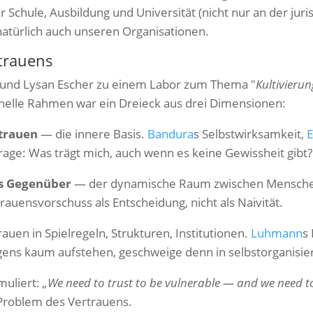
r Schule, Ausbildung und Universität (nicht nur an der juris
 natürlich auch unseren Organisationen.
trauens
 und Lysan Escher zu einem Labor zum Thema "
Kultivieru
nelle Rahmen war ein Dreieck aus drei Dimensionen:
trauen
— die innere Basis.
Bandura
s Selbstwirksamkeit,
E
age: Was trägt mich, auch wenn es keine Gewissheit gibt?
ns Gegenüber
— der dynamische Raum zwischen Menschen.
rauensvorschuss als Entscheidung, nicht als Naivität.
auen in Spielregeln, Strukturen, Institutionen.
Luhmann
s
ens kaum aufstehen, geschweige denn in selbstorganisie
muliert:
„We need to trust to be vulnerable — and we need to
Problem des Vertrauens.