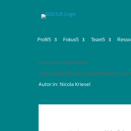
Profil
5
Fokus
5
Team
5
Resso
Vertrauen kultivieren
und was das Meer, ein Jurastudium und A
Autor:in: Nicola Kriesel