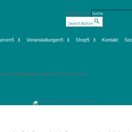
Search for:
Search Button
urcen
5
Veranstaltungen
5
Shop
5
Kontakt
Soc
ladin El-Mafaalani damit zu tun haben