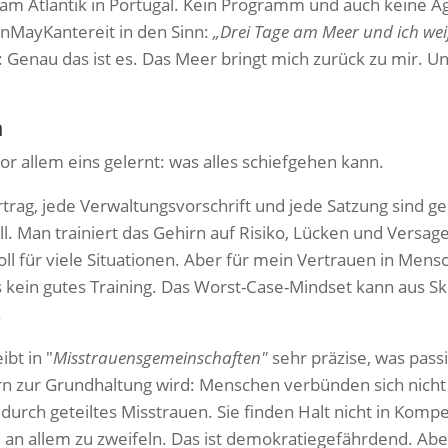
ne am Atlantik in Portugal. Kein Programm und auch keine
nMayKantereit in den Sinn:
„Drei Tage am Meer und ich weiß
Genau das ist es. Das Meer bringt mich zurück zu mir. U
m
or allem eins gelernt: was alles schiefgehen kann.
trag, jede Verwaltungsvorschrift und jede Satzung sind g
. Man trainiert das Gehirn auf Risiko, Lücken und Versagen
oll für viele Situationen. Aber für mein Vertrauen in Mens
s kein gutes Training. Das Worst-Case-Mindset kann aus S
.
bt in "
Misstrauensgemeinschaften"
sehr präzise, was pass
ern zur Grundhaltung wird: Menschen verbünden sich nicht
durch geteiltes Misstrauen. Sie finden Halt nicht in Komp
an allem zu zweifeln. Das ist demokratiegefährdend. Aber