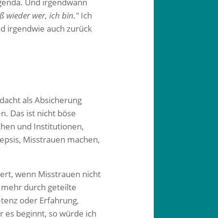
 Agenda. Und irgendwann
 wieder wer, ich bin."
Ich
nd irgendwie auch zurück
edacht als Absicherung
. Das ist nicht böse
chen und Institutionen,
kepsis, Misstrauen machen,
iert, wenn Misstrauen nicht
 mehr durch geteilte
etenz oder Erfahrung,
 es beginnt, so würde ich