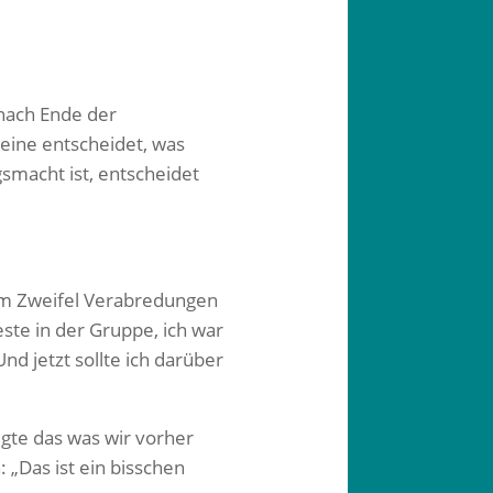
 nach Ende der
eine entscheidet, was
smacht ist, entscheidet
 im Zweifel Verabredungen
ste in der Gruppe, ich war
d jetzt sollte ich darüber
ügte das was wir vorher
„Das ist ein bisschen