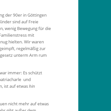
ng der 90er in Göttingen
 Kinder sind auf Freie
en, wenig Bewegung für die
Familienstress mit
nug hielten. Wir waren
d geimpft, regelmäßig zur
undgesetz unterm Arm rum
 war immer: Es schützt
patriacharle und
, ist auf etwas
hin
auen nicht mehr auf etwas
hr gibt außer dem