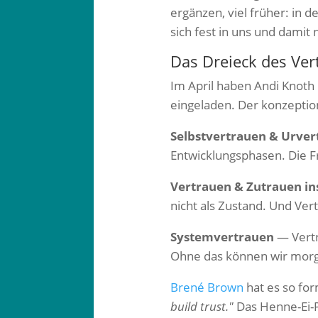
ergänzen, viel früher: in de
sich fest in uns und damit
Das Dreieck des Ver
Im April haben Andi Knoth
eingeladen. Der konzeptio
Selbstvertrauen & Urver
Entwicklungsphasen. Die Fr
Vertrauen & Zutrauen i
nicht als Zustand. Und Vert
Systemvertrauen
— Vertr
Ohne das können wir morg
Brené Brown
hat es so for
build trust."
Das Henne-Ei-