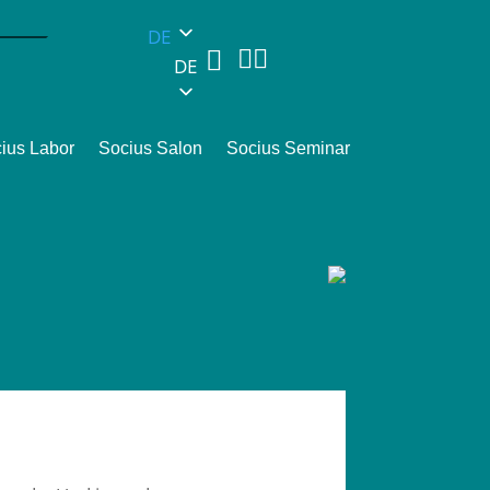
DE



DE
ius Labor
Socius Salon
Socius Seminar