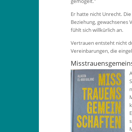
gemogelt."
Er hatte nicht Unrecht. Di
Beziehung, gewachsenes Ve
fühlt sich willkürlich an.
Vertrauen entsteht nicht 
Vereinbarungen, die eingeh
Misstrauensgemeins
A
S
n
M
k
E
s
M