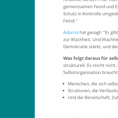
gemeinsamen Feind und Exp
Schutz in Kontrolle umgede
Feind."
Adorno
hat gesagt: "Es gib
zur Wachheit. Und Wachhe
Demokratie stärkt, und des
Was folgt daraus für sel
strukturell. Es reicht nich
Selbstorganisation braucht
Menschen, die sich selb
Strukturen, die Verlässl
Und die Bereitschaft, Z