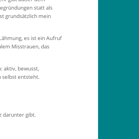
egründungen statt als
st grundsätzlich mein
 Lähmung, es ist ein Aufruf
lem Misstrauen, das
 aktiv, bewusst,
 selbst entsteht.
 darunter gibt.