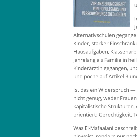
u
I
J
Alternativschulen gegange
Kinder, starker Einschrän
Hausaufgaben, Klassenarbe
jahrelang als Familie in he
Kinderärztin gegangen, un
und poche auf Artikel 3 u
Ist das ein Widerspruch —
nicht genug, weder Frauen 
kapitalistische Strukturen
orientiert: Gerechtigkeit, T
Was El-Mafaalani beschrei
hinweist, sondern nur noc