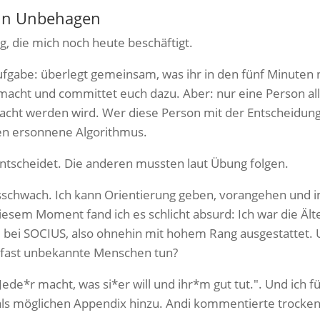
in Unbehagen
, die mich noch heute beschäftigt.
ufgabe: überlegt gemeinsam, was ihr in den fünf Minuten
cht und committet euch dazu. Aber: nur eine Person all
macht werden wird. Wer diese Person mit der Entscheidung
en ersonnene Algorithmus.
entscheidet. Die anderen mussten laut Übung folgen.
gsschwach. Ich kann Orientierung geben, vorangehen und
iesem Moment fand ich es schlicht absurd: Ich war die Älte
bei SOCIUS, also ohnehin mit hohem Rang ausgestattet. Un
 fast unbekannte Menschen tun?
ede*r macht, was si*er will und ihr*m gut tut.". Und ich f
als möglichen Appendix hinzu.
Andi kommentierte trocken: 