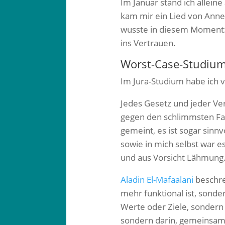
Im Januar stand ich allei
kam mir ein Lied von Anne
wusste in diesem Moment: 
ins Vertrauen.
Worst-Case-Studiu
Im Jura-Studium habe ich v
Jedes Gesetz und jeder Ver
gegen den schlimmsten Fall
gemeint, es ist sogar sinnv
sowie in mich selbst war e
und aus Vorsicht Lähmung
Aladin El-Mafaalani
beschrei
mehr funktional ist, sond
Werte oder Ziele, sondern 
sondern darin, gemeinsam 