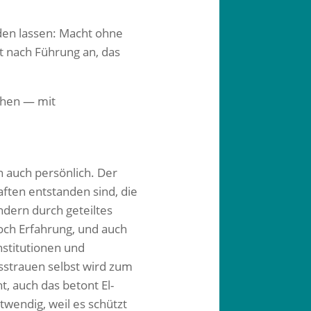
rden lassen: Macht ohne
 nach Führung an, das
hen — mit
h auch persönlich.
Der
aften entstanden sind, die
dern durch geteiltes
ch Erfahrung, und auch
nstitutionen und
sstrauen selbst wird zum
t, auch das betont El-
twendig, weil es schützt