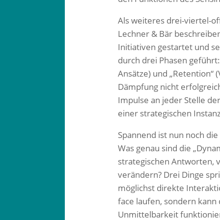
Als weiteres drei-viertel-o
Lechner & Bär beschreiben
Initiativen gestartet und 
durch drei Phasen geführt:
Ansätze) und „Retention“ 
Dämpfung nicht erfolgreich
Impulse an jeder Stelle der
einer strategischen Instanz 
Spannend ist nun noch die 
Was genau sind die „Dynami
strategischen Antworten, v
verändern? Drei Dinge spri
möglichst direkte Interakt
face laufen, sondern kann 
Unmittelbarkeit funktionie