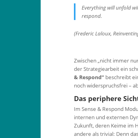
Everything will unfold w
respond.
(Frederic Laloux, Reinventi
Zwischen „nicht immer nur 
der Strategiearbeit ein sc
& Respond“
beschreibt ei
noch widerspruchsfrei – a
Das periphere Sich
Im Sense & Respond Modus
internen und externen Dyn
Zukunft, deren Keime im H
andere als trivial: Denn 