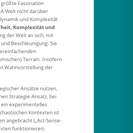
größte Faszination
A Welt nicht darüber
Dynamik und Komplexität
erheit, Komplexität und
g der Welt an sich, mit
 und Beschleunigung. Sie
vereinfachenden
mischen) Terrain. Insofern
en Wahnvorstellung der
tegischer Ansätze nutzen.
nen Strategie-Ansatz, bei
 ein experimentelles
chaotischen Kontexten ist
n angebracht („Act-Sense-
exten funktionieren,