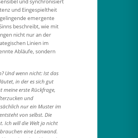
ensibel und synchronisiert
tenz und Eingespieltheit
t gelingende emergente
Sinns beschreibt, wie mit
ungen nicht nur an der
rategischen Linien im
ennte Abläufe, sondern
h? Und wenn nicht: Ist das
utet, in der es sich gut
st meine erste Rückfrage,
ulterzucken und
sächlich nur ein Muster im
ntsteht von selbst. Die
Ich will die Welt ja nicht
n brauchen eine Leinwand.