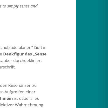
se to simply sense and
chublade planen“ läuft in
te
Denkfigur des „Sense
sauber durchdekliniert
rschrift.
rden Resonanzen zu
as Aufgreifen einer
 hinein
ist dabei alles
 selektiver Wahrnehmung