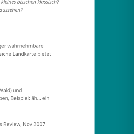
 kleines bisschen klassisch?
 aussehen?
niger wahrnehmbare
eiche Landkarte bietet
Wald) und
en, Beispiel: äh… ein
s Review, Nov 2007