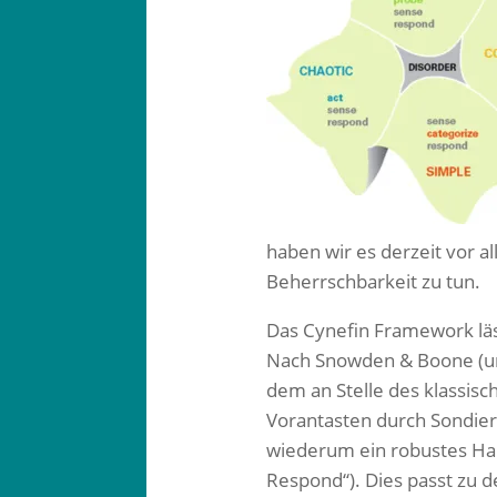
haben wir es derzeit vor
Beherrschbarkeit zu tun.
Das Cynefin Framework läss
Nach Snowden & Boone (un
dem an Stelle des klassis
Vorantasten durch Sondier
wiederum ein robustes Ha
Respond“). Dies passt zu d