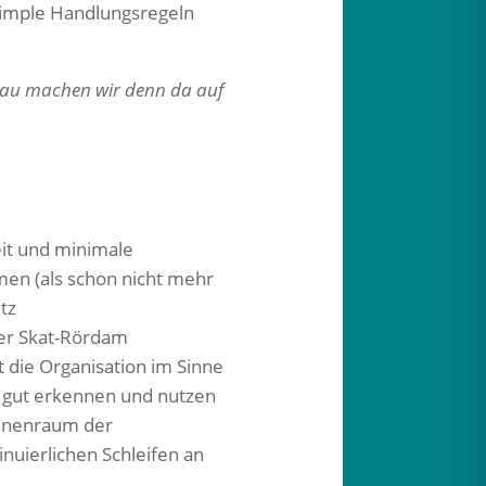
imple Handlungsregeln
genau machen wir denn da auf
it und minimale
men (als schon nicht mehr
tz
ter Skat-Rördam
t die Organisation im Sinne
t gut erkennen und nutzen
Innenraum der
nuierlichen Schleifen an