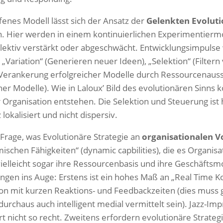
ffenes Modell lässt sich der Ansatz der
Gelenkten Evoluti
. Hier werden in einem kontinuierlichen Experimentierm
selektiv verstärkt oder abgeschwächt. Entwicklungsimpulse
 „Variation“ (Generieren neuer Ideen), „Selektion“ (Filter
(Verankerung erfolgreicher Modelle durch Ressourcenauss
er Modelle). Wie in Laloux’ Bild des evolutionären Sinns k
 Organisation entstehen. Die Selektion und Steuerung ist hi
lokalisiert und nicht dispersiv.
Frage, was Evolutionäre Strategie an
organisationalen 
schen Fähigkeiten“ (dynamic capbilities), die es Organisa
ielleicht sogar ihre Ressourcenbasis und ihre Geschäftsm
ngen ins Auge: Erstens ist ein hohes Maß an „Real Time K
ion mit kurzen Reaktions- und Feedbackzeiten (dies muss 
durchaus auch intelligent medial vermittelt sein). Jazz-Im
rt nicht so recht. Zweitens erfordern evolutionäre Strate