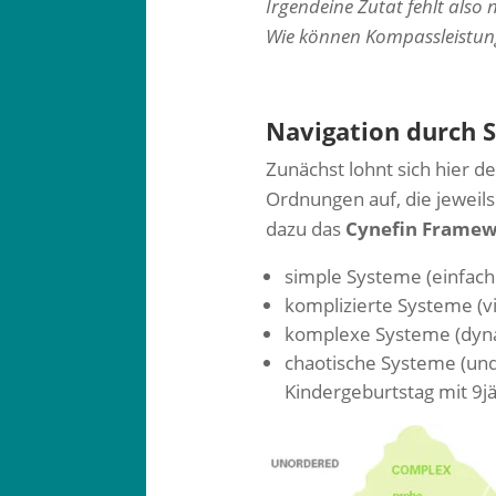
Irgendeine Zutat fehlt also 
Wie können Kompassleistu
Navigation durch 
Zunächst lohnt sich hier 
Ordnungen auf, die jeweils
dazu das
Cynefin Frame
simple Systeme (einfache
komplizierte Systeme (vi
komplexe Systeme (dynam
chaotische Systeme (und
Kindergeburtstag mit 9jä