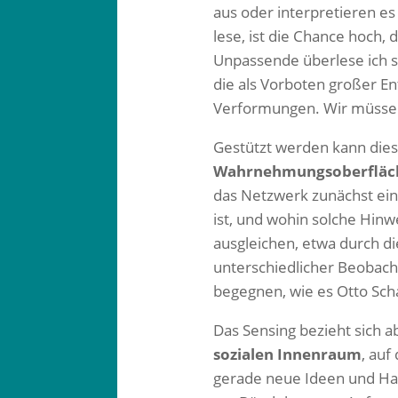
aus oder interpretieren e
lese, ist die Chance hoch, 
Unpassende überlese ich s
die als Vorboten großer En
Verformungen. Wir müssen 
Gestützt werden kann dies
Wahrnehmungsoberfläc
das Netzwerk zunächst ein
ist, und wohin solche Hinw
ausgleichen, etwa durch d
unterschiedlicher Beobacht
begegnen, wie es Otto Sch
Das Sensing bezieht sich a
sozialen Innenraum
, auf
gerade neue Ideen und Han