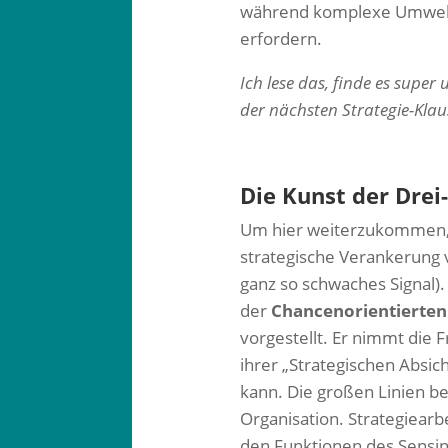
während komplexe Umwelt
erfordern.
Ich lese das, finde es supe
der nächsten Strategie-Klau
Die Kunst der Drei
Um hier weiterzukommen, l
strategische Verankerung v
ganz so schwaches Signal).
der
Chancenorientierten
vorgestellt. Er nimmt die 
ihrer „Strategischen Absi
kann. Die großen Linien b
Organisation. Strategiearb
den Funktionen des Sensi