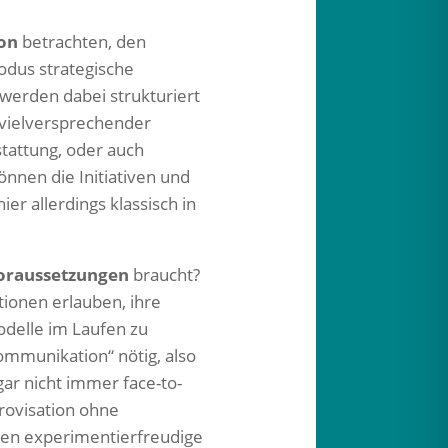
on
betrachten, den
odus strategische
 werden dabei strukturiert
n vielversprechender
tattung, oder auch
önnen die Initiativen und
er allerdings klassisch in
Voraussetzungen
braucht?
tionen erlauben, ihre
odelle im Laufen zu
ommunikation“ nötig, also
gar nicht immer face-to-
provisation ohne
gien experimentierfreudige