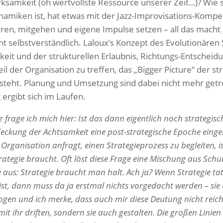
samkeit (oh wertvollste Ressource unserer Zeit…)? Wie s
namiken ist, hat etwas mit der Jazz-Improvisations-Kompe
hören, mitgehen und eigene Impulse setzen – all das mach
ht selbstverständlich. Laloux’s Konzept des Evolutionären 
eit und der strukturellen Erlaubnis, Richtungs-Entscheid
il der Organisation zu treffen, das „Bigger Picture“ der st
teht. Planung und Umsetzung sind dabei nicht mehr getr
ergibt sich im Laufen.
frage ich mich hier: Ist das dann eigentlich noch strategisc
eckung der Achtsamkeit eine post-strategische Epoche eingelä
Organisation anfragt, einen Strategieprozess zu begleiten, i
rategie braucht. Oft löst diese Frage eine Mischung aus Sch
us: Strategie braucht man halt. Ach ja? Wenn Strategie tat
t, dann muss da ja erstmal nichts vorgedacht werden – sie e
en und ich merke, dass auch mir diese Deutung nicht reicht. 
it ihr driften, sondern sie auch gestalten. Die großen Linie