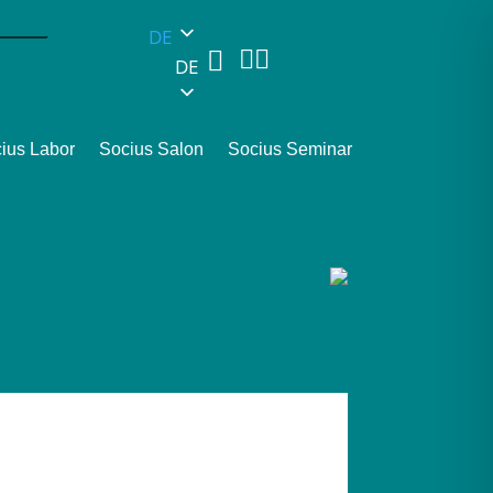
DE



DE
ius Labor
Socius Salon
Socius Seminar