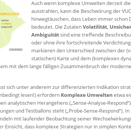
Auch wenn komplexe Umwelten derzeit die 
ausstrahlen, kann die Beschwörung der VUC
hinwegtäuschen, dass Leben immer schon 
bedeutet. Die Zutaten
Volatilität, Unsich
Ambiguität
sind eine treffende Beschreibun
oder ohne ihre fortschreitende Verdichtung
markieren den Unterschied zwischen der (
statischen) Karte und dem (komplexen dyna
 allem mit dem lange fälligen Zusammenbruch der modern
t sich unter anderem zur differenzierten Indikation stra
bedingt lesen!) erfordern
Komplexe Umwelten
etwa ei
chen analytischen Herangehens („Sense-Analyse-Respond“)
ungen und Testballons steht („Probe-Sense-Respond“). In 
ndeln mit laufender Beobachtung seiner Wechselwirkunge
er Einsicht, dass komplexe Strategien nur in simplen Kont