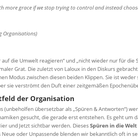
ith more grace if we stop trying to control and instead choo
ng Organisations)
auf die Umwelt reagieren“ und „nicht wieder nur für die S
hmaler Grat. Die zuletzt von Laloux in den Diskurs gebrach
nen Modus zwischen diesen beiden Klippen. Sie ist weder 
ber sie verströmt den Duft einer zeitgemäßen Epochenübe
tfeld der Organisation
 (unbeholfen übersetzbar als „Spüren & Antworten“) we
amiken gesucht, die gerade erst entstehen. Es geht um d
ier und Jetzt sichtbar werden. Dieses
Spüren in die Welt
das Neue oder Unpassende blenden wir bekanntlich oft in