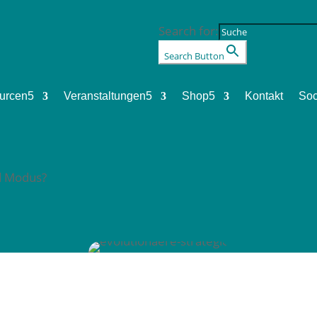
Search for:
Search Button
urcen
5
Veranstaltungen
5
Shop
5
Kontakt
Soc
d Modus?