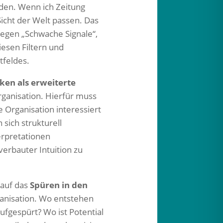
rden. Wenn ich Zeitung
Sicht der Welt passen. Das
iegen „Schwache Signale“,
iesen Filtern und
tfeldes.
en als erweiterte
ganisation. Hierfür muss
 Organisation interessiert
sich strukturell
erpretationen
verbauter Intuition zu
 auf das
Spüren in den
ganisation. Wo entstehen
fgespürt? Wo ist Potential