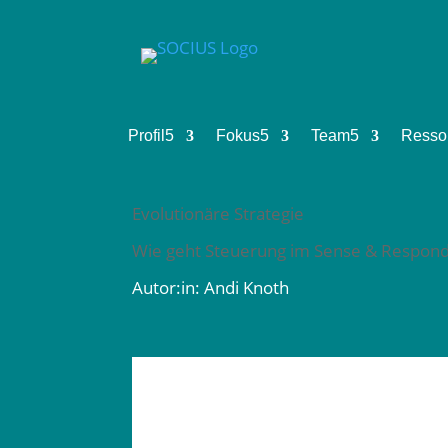
Profil
5
Fokus
5
Team
5
Resso
Evolutionäre Strategie
Wie geht Steuerung im Sense & Respon
Autor:in: Andi Knoth