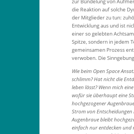
zur Bündelung von Aufmerk
die Reaktion auf solche Dy
der Mitglieder zu tun: zu
Entwicklung aus und ist nic
einer so gelebten Achtsamk
Spitze, sondern in jedem Te
gemeinsamen Prozess ents
verwoben. Die Sinngebung 
Wie beim Open Space Ansatz 
schlimm? Hat nicht die Entd
leben lässt? Wenn mich eine 
wofür sie überhaupt eine St
hochgezogener Augenbraue a
Strom von Entscheidungen is
Augenbraue bleibt hochgezog
einfach nur entdecken und m