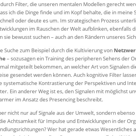
s durch Filter, die unseren mentalen Modellen gerecht we
dass ich die Dinge finde und im Kopf behalte, die in meine 
chnell oder deute es um. Im strategischen Prozess unterl
twicklungen im Rauschen der Welt aufblinken, ebenfalls d
sie bewusst suchen – auch an den Rändern unseres Sich
e Suche zum Beispiel durch die Kultivierung von
Netzwerk
he
– sozusagen ein Training des peripheren Sehens der Or
mal mitgeteilt bekommen, an welcher Art von Signalen die
eise gesendet werden können. Auch kognitive Filter lassen 
ie systematische Kontrastierung der Perspektiven und Int
er. Ein anderer Weg ist es, den Signalen mit möglichst un
armer im Ansatz des Presencing beschreibt.
ber nicht nur auf Signale aus der Umwelt, sondern ebenso
 die Achtsamkeit für Impulse und Entwicklungen in der Or
dlungsrichtungen? Wer hat gerade etwas Wesentliches au